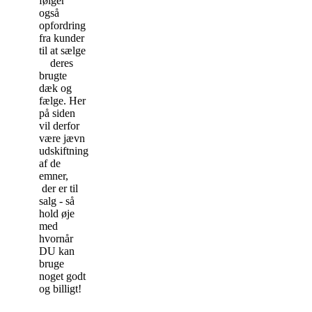
følger
også
opfordring
fra kunder
til at sælge
deres
brugte
dæk og
fælge. Her
på siden
vil derfor
være jævn
udskiftning
af de
emner,
der er til
salg - så
hold øje
med
hvornår
DU kan
bruge
noget godt
og billigt!